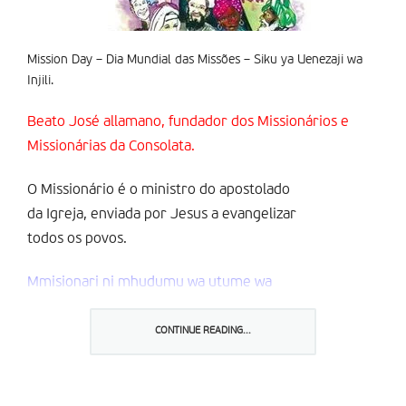
Mission Day – Dia Mundial das Missões – Siku ya Uenezaji wa
Injili.
Beato José allamano, fundador dos Missionários e
Missionárias da Consolata.
O Missionário é o ministro do apostolado
da Igreja, enviada por Jesus a evangelizar
todos os povos.
Mmisionari ni mhudumu wa utume wa
Kanisa, ambalo limetumwa na Yesu Kristo
kuyainjilisha mataifa yote.
CONTINUE READING...
The Missionary is the Church’s minister,
sent by Jesus to spread the Gospel in all nations.