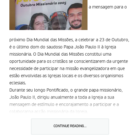
a mensagem para o
próximo Dia Mundial das Missões, a celebrar a 23 de Outubro,
é o último dom do saudoso Papa João Paulo II à Igreja
missionária. O Dia Mundial das Missões constitui uma
oportunidade para os cristãos se conscientizarem da urgente
necessidade de participar na missão evangelizadora em que
estão envolvidas as Igrejas locais e os diversos organismos
eclesiais.
Durante seu longo Pontificado, o grande papa missionário,
João Paulo II, dirigiu anualmente a toda a Igreja a sua
mensagem de estímulo e encorajamento a participar e a
colaborarna acção missionária da Igreja.
No final do ano da Eucaristia,
com a sua mensagem
,João
Paulo II convida-nos a reflectir sobre o tema Missão: pão
CONTINUE READING...
partido para a vida do mundo.