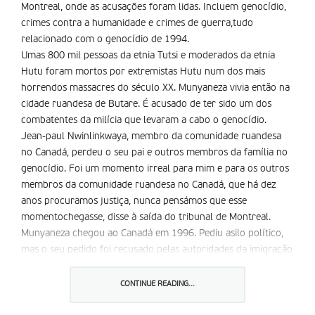
Montreal, onde as acusações foram lidas. Incluem genocídio,
crimes contra a humanidade e crimes de guerra,tudo
relacionado com o genocídio de 1994.
Umas 800 mil pessoas da etnia Tutsi e moderados da etnia
Hutu foram mortos por extremistas Hutu num dos mais
horrendos massacres do século XX. Munyaneza vivia então na
cidade ruandesa de Butare. É acusado de ter sido um dos
combatentes da milícia que levaram a cabo o genocídio.
Jean-paul Nwinlinkwaya, membro da comunidade ruandesa
no Canadá, perdeu o seu pai e outros membros da família no
genocídio. Foi um momento irreal para mim e para os outros
membros da comunidade ruandesa no Canadá, que há dez
anos procuramos justiça, nunca pensámos que esse
momentochegasse, disse à saída do tribunal de Montreal.
Munyaneza chegou ao Canadá em 1996. Pediu asilo político,
mas o seu pedido foi recusado pelas autoridades da imigração
canadianas. Quase ao mesmo tempo, a polícia lançou uma
investigação à participação de Munyaneza em crimes de
CONTINUE READING...
guerra, depois de denúncias feitas por membros da
comunidade ruandesa.