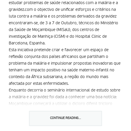
estudar problemas de saúde relacionados com a malária e a
gravidez.com o objectivo de unificar esforços e critérios na
luta contra a malária e os problemas derivados da gravidez
encontraram-se, de 3 a 7 de Outubro, técnicos do Ministério
da Saúde de Moçambique (MISaU), dos centros de
investigação de Manhiça (CISM) e do Hospital Clinic de
Barcelona, Espanha.
Esta iniciativa pretende criar e favorecer um espaço de
reflexão conjunta dos países africanos que partilham o
problema da malária e impulsionar propostas inovadoras que
tenham um impacto positivo na saúde materno-infantil no
contexto da África subsariana, a região do mundo mais
afectada por estas enfermidades.
Enquanto decorria o seminário internacional de estudo sobre
a malária e a gravidez foi dada a conhecer uma boa notícia:
Moçambique começará a utilizar o dicloro difenil tricloro
etano (DDT), para combater a malária. O medicamento possui
efeitos mais duradouros e os seus custos são mais reduzidos
CONTINUE READING...
relativamente aos medicamentos até agora utilizados. a
decisão foi tomada depois do comité regional da Organização