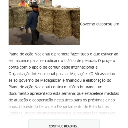
Governo elaborou um
Plano de ação Nacional e promete fazer tudo o que estiver ao
seu alcance para «erradicar» o tráfico de pessoas. O projeto
conta com o apoio da comunidade internacional a
Organização Internacional para as Migrações (OIM) associou-
se ao governo de Madagáscar e financiou a elaboração do
Plano de ação Nacional contra o tráfico humano, um
documento apresentado esta semana, que estabelece medidas
de atuação e cooperação nesta área para os próximos cinco
anos. Um estudo feito pelo Departamento de Estado dos
Estados Unidos da américa revela que os cidadãos malgaxes
são vítimas de tráfico tanto dentro de Madagáscar como a
nível internacional. as crianças, sobretudo das zonas rurais,
CONTINUE READING...