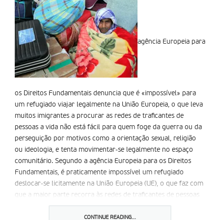
agência Europeia para
os Direitos Fundamentais denuncia que é «impossível» para
um refugiado viajar legalmente na União Europeia, o que leva
muitos imigrantes a procurar as redes de traficantes de
pessoas a vida não está fácil para quem foge da guerra ou da
perseguição por motivos como a orientação sexual, religião
ou ideologia, e tenta movimentar-se legalmente no espaço
comunitário. Segundo a agência Europeia para os Direitos
Fundamentais, é praticamente impossível um refugiado
deslocar-se licitamente na União Europeia (UE), o que faz com
que a maior parte recorra às redes de traficantes de pessoas
ou arrisque a vida no Mediterrâneo, onde só o ano passado
perderam a vida mais de 3. 200 pessoas. Num relatório
CONTINUE READING...