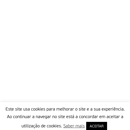
existentes de migração legal para estudar ou trabalhar na
Europa. as instituições da União Europeia e os Estados
membros, assim como os atores privados têm um importante
papel para aumentar as possibilidades de se alcançar o solo
europeu legalmente e contribuir para reduzir o número de
vidas que se perdem nas fronteiras e os abusos que cometem
as redes que traficam pessoas, alertam os responsáveis da
organização.
Partilhar isto:
Este site usa cookies para melhorar o site e a sua experiência.
Ao continuar a navegar no site está a concordar em aceitar a
utilização de cookies.
Saber mais
ACEITAR