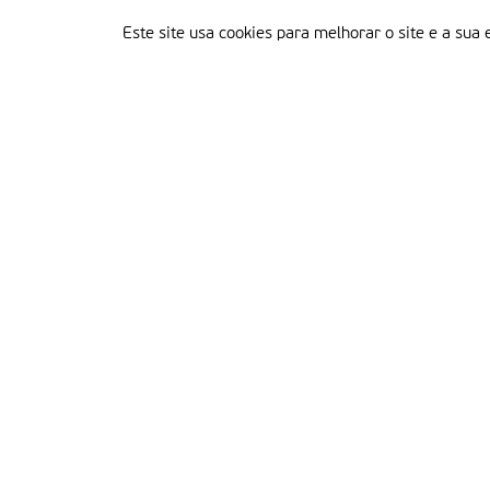
Este site usa cookies para melhorar o site e a sua 
Delegação Portuguesa do Instituto Missionário da Consolata
Morada:
Rua Francisco Marto, 52, Apartado 5
2496-908 FÁTIMA
Tel.:
249 539 430 / 249 539 460
Emails.:
redacao@fatimamissionaria.pt /
assinaturas@fatimamissionaria.pt