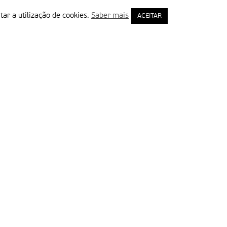
tar a utilização de cookies.
Saber mais
ACEITAR
rimeiro Nome
ail
Leia e aceite a Política de Privacidade