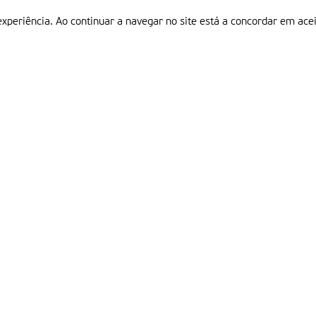
experiência. Ao continuar a navegar no site está a concordar em acei
Informações
P
QUEM SOMOS
ESTATUTO EDITORIAL
Em
FICHA TÉCNICA
LINKS
POLÍTICA DE PRIVACIDADE
CONTACTOS