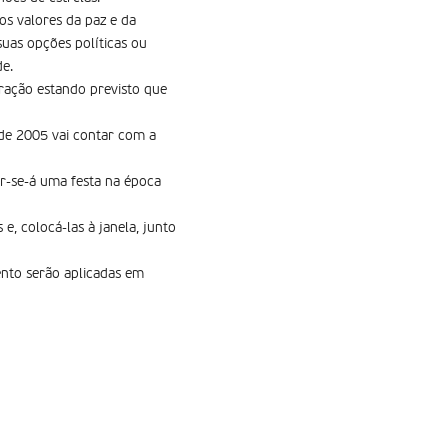
 os valores da paz e da
suas opções políticas ou
de.
eração estando previsto que
 de 2005 vai contar com a
ar-se-á uma festa na época
, colocá-las à janela, junto
ento serão aplicadas em