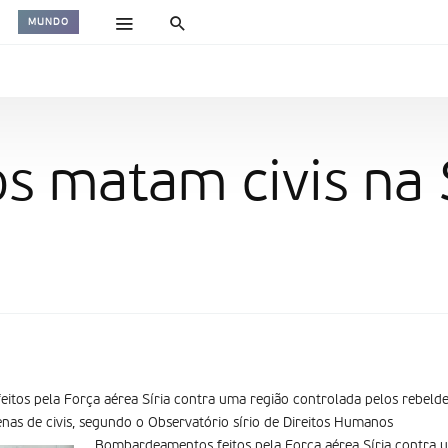
MUNDO
s matam civis na 
itos pela Força aérea Síria contra uma região controlada pelos rebeld
as de civis, segundo o Observatório sírio de Direitos Humanos
Bombardeamentos feitos pela Força aérea Síria contra 