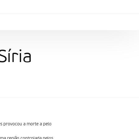
Síria
es provocou a morte a pelo
uma região controlada pelos