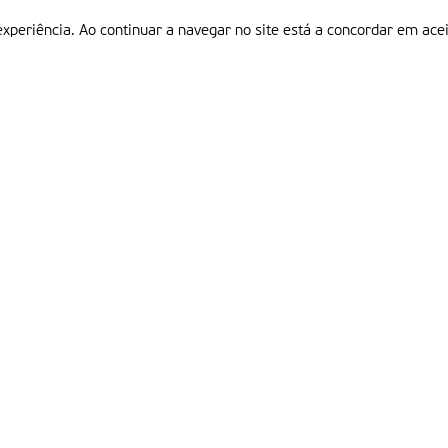
experiência. Ao continuar a navegar no site está a concordar em acei
Informações
P
QUEM SOMOS
ESTATUTO EDITORIAL
Em
FICHA TÉCNICA
LINKS
POLÍTICA DE PRIVACIDADE
CONTACTOS