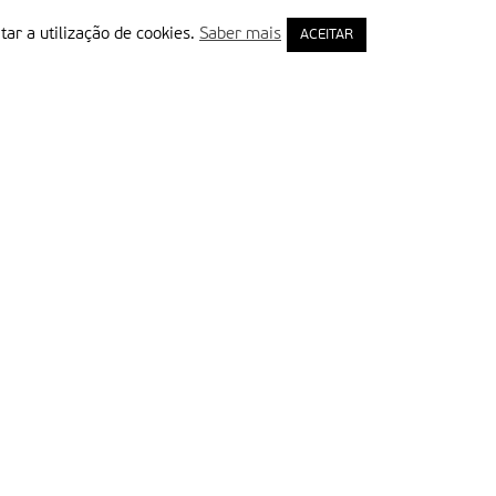
tar a utilização de cookies.
Saber mais
ACEITAR
rimeiro Nome
ail
Leia e aceite a Política de Privacidade