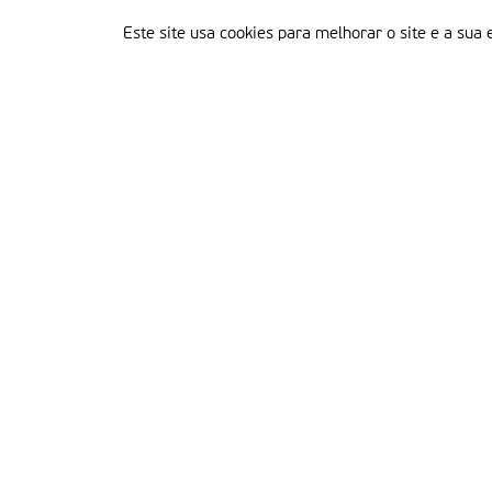
Este site usa cookies para melhorar o site e a sua 
Delegação Portuguesa do Instituto Missionário da Consolata
Morada:
Rua Francisco Marto, 52, Apartado 5
2496-908 FÁTIMA
Tel.:
249 539 430 / 249 539 460
Emails.:
redacao@fatimamissionaria.pt /
assinaturas@fatimamissionaria.pt