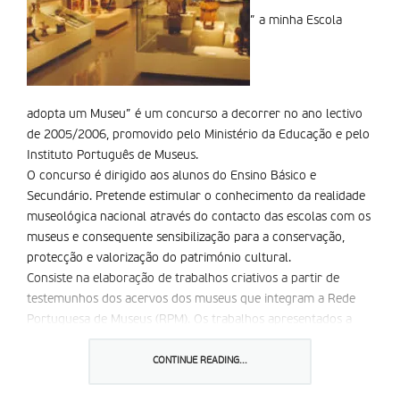
” a minha Escola
adopta um Museu” é um concurso a decorrer no ano lectivo
de 2005/2006, promovido pelo Ministério da Educação e pelo
Instituto Português de Museus.
O concurso é dirigido aos alunos do Ensino Básico e
Secundário. Pretende estimular o conhecimento da realidade
museológica nacional através do contacto das escolas com os
museus e consequente sensibilização para a conservação,
protecção e valorização do património cultural.
Consiste na elaboração de trabalhos criativos a partir de
testemunhos dos acervos dos museus que integram a Rede
Portuguesa de Museus (RPM). Os trabalhos apresentados a
concurso serão objecto de avaliação por um júri, de
apresentação final em exposição e de atribuição de prémios
CONTINUE READING...
em cerimónia a realizar no Dia Internacional dos Museus (18