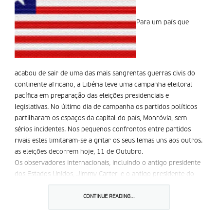
Para um país que
acabou de sair de uma das mais sangrentas guerras civis do
continente africano, a Libéria teve uma campanha eleitoral
pacífica em preparação das eleições presidenciais e
legislativas. No último dia de campanha os partidos políticos
partilharam os espaços da capital do país, Monróvia, sem
sérios incidentes. Nos pequenos confrontos entre partidos
rivais estes limitaram-se a gritar os seus lemas uns aos outros.
as eleições decorrem hoje, 11 de Outubro.
Os observadores internacionais, incluindo o antigo presidente
dos Estados Unidos, Jimmy Carter, e o antigo presidente do
Benin, Nicephore Soglo, estão em Monróvia. O Centro Cárter
está envolvido, desde 1991, no processo de paz da Libéria.
CONTINUE READING...
Opresidente Houphouet Boigny, da Costa do Marfim, que