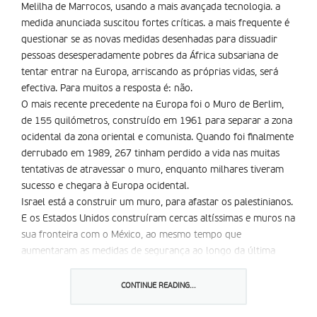
Melilha de Marrocos, usando a mais avançada tecnologia. a
medida anunciada suscitou fortes críticas. a mais frequente é
questionar se as novas medidas desenhadas para dissuadir
pessoas desesperadamente pobres da África subsariana de
tentar entrar na Europa, arriscando as próprias vidas, será
efectiva. Para muitos a resposta é: não.
O mais recente precedente na Europa foi o Muro de Berlim,
de 155 quilómetros, construído em 1961 para separar a zona
ocidental da zona oriental e comunista. Quando foi finalmente
derrubado em 1989, 267 tinham perdido a vida nas muitas
tentativas de atravessar o muro, enquanto milhares tiveram
sucesso e chegara à Europa ocidental.
Israel está a construir um muro, para afastar os palestinianos.
E os Estados Unidos construíram cercas altíssimas e muros na
sua fronteira com o México, ao mesmo tempo que
aumentaram as medidas de segurança ao longo da última
década.
Mas nenhuma dessas barreiras se mostrou muito eficiente.
CONTINUE READING...
Também não há sinais de que a terceira cerca a construir nas
cidades espanholas de Ceuta e Melilha, no norte de Marrocos