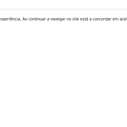
experiência. Ao continuar a navegar no site está a concordar em acei
Informações
P
QUEM SOMOS
ESTATUTO EDITORIAL
Em
FICHA TÉCNICA
LINKS
POLÍTICA DE PRIVACIDADE
CONTACTOS