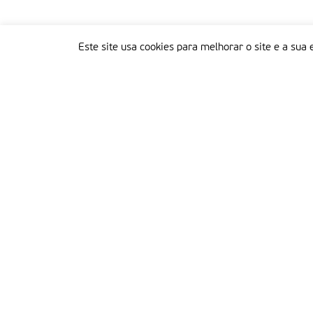
Este site usa cookies para melhorar o site e a sua 
Delegação Portuguesa do Instituto Missionário da Consolata
Morada:
Rua Francisco Marto, 52, Apartado 5
2496-908 FÁTIMA
Tel.:
249 539 430 / 249 539 460
Emails.:
redacao@fatimamissionaria.pt /
assinaturas@fatimamissionaria.pt