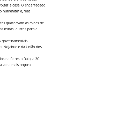
voltar a casa. O encarregado
ão humanitária, mas
stas guardavam as minas de
nas minas; outros para a
es governamentais
ert Ndjabue e da União dos
os na floresta Dala, a 30
 a zona mais segura.