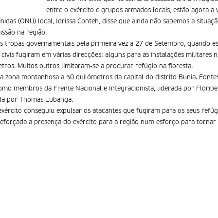
entre o exército e grupos armados locais, estão agora a 
idas (ONU) local, Idrissa Conteh, disse que ainda não sabemos a situaç
ssão na região.
 tropas governamentais pela primeira vez a 27 de Setembro, quando e
ivis fugiram em várias direcções: alguns para as instalações militares 
etros. Muitos outros limitaram-se a procurar refúgio na floresta.
a zona montanhosa a 50 quilómetros da capital do distrito Bunia. Font
como membros da Frente Nacional e Integracionista, liderada por Florib
rada por Thomas Lubanga.
xército conseguiu expulsar os atacantes que fugiram para os seus refúgi
reforçada a presença do exército para a região num esforço para tornar