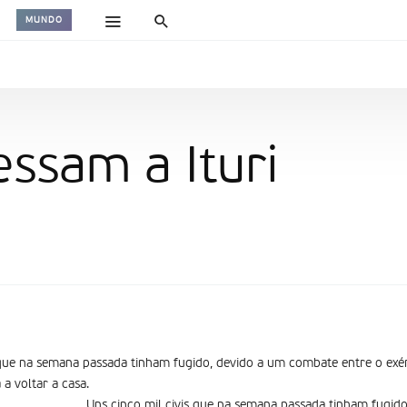
MUNDO
essam a Ituri
s que na semana passada tinham fugido, devido a um combate entre o ex
 a voltar a casa.
Uns cinco mil civis que na semana passada tinham fugid