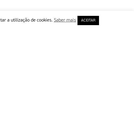
tar a utilização de cookies.
Saber mais
ACEITAR
rimeiro Nome
ail
Leia e aceite a Política de Privacidade