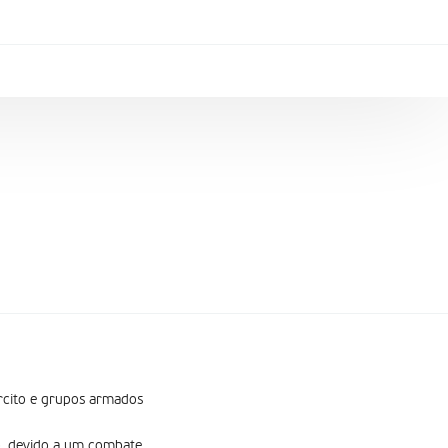
ército e grupos armados
o, devido a um combate