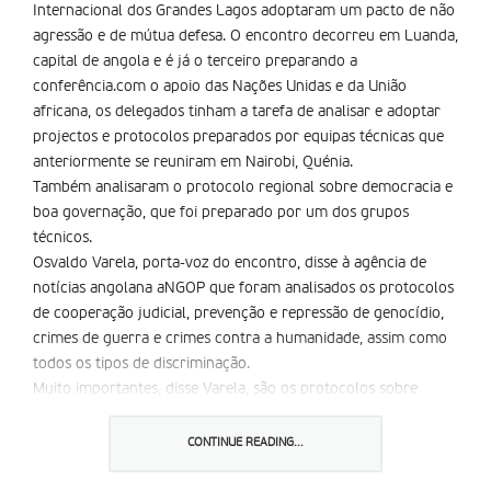
Internacional dos Grandes Lagos adoptaram um pacto de não
agressão e de mútua defesa. O encontro decorreu em Luanda,
capital de angola e é já o terceiro preparando a
conferência.com o apoio das Nações Unidas e da União
africana, os delegados tinham a tarefa de analisar e adoptar
projectos e protocolos preparados por equipas técnicas que
anteriormente se reuniram em Nairobi, Quénia.
Também analisaram o protocolo regional sobre democracia e
boa governação, que foi preparado por um dos grupos
técnicos.
Osvaldo Varela, porta-voz do encontro, disse à agência de
notícias angolana aNGOP que foram analisados os protocolos
de cooperação judicial, prevenção e repressão de genocídio,
crimes de guerra e crimes contra a humanidade, assim como
todos os tipos de discriminação.
Muito importantes, disse Varela, são os protocolos sobre
exportação ilegal de recursos naturais a ser adoptados na
região. O principal ponto do programa é a democracia e a boa
CONTINUE READING...
governação. Para este ponto foi constituído um grupo
temático, formando assim o centro regional para a promoção