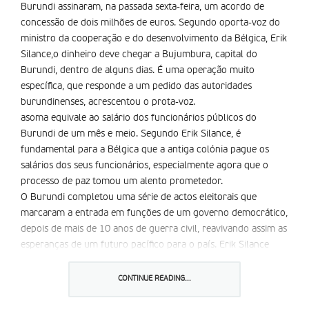
Burundi assinaram, na passada sexta-feira, um acordo de
concessão de dois milhões de euros. Segundo oporta-voz do
ministro da cooperação e do desenvolvimento da Bélgica, Erik
Silance,o dinheiro deve chegar a Bujumbura, capital do
Burundi, dentro de alguns dias. É uma operação muito
específica, que responde a um pedido das autoridades
burundinenses, acrescentou o prota-voz.
asoma equivale ao salário dos funcionários públicos do
Burundi de um mês e meio. Segundo Erik Silance, é
fundamental para a Bélgica que a antiga colónia pague os
salários dos seus funcionários, especialmente agora que o
processo de paz tomou um alento prometedor.
O Burundi completou uma série de actos eleitorais que
marcaram a entrada em funções de um governo democrático,
depois de mais de 10 anos de guerra civil, reavivando assim as
esperanças de um futuro pacífico para o país. Erik Silance
declarou que a União Europeia está disposta a apoiar a nova
administração do Burundi.
CONTINUE READING...
Partilhar isto: