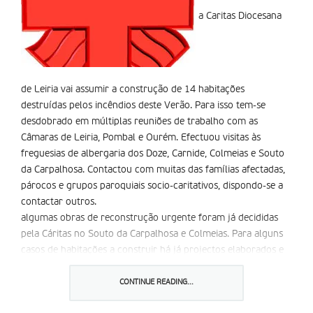
a Caritas Diocesana
de Leiria vai assumir a construção de 14 habitações
destruídas pelos incêndios deste Verão. Para isso tem-se
desdobrado em múltiplas reuniões de trabalho com as
Câmaras de Leiria, Pombal e Ourém. Efectuou visitas às
freguesias de albergaria dos Doze, Carnide, Colmeias e Souto
da Carpalhosa. Contactou com muitas das famílias afectadas,
párocos e grupos paroquiais socio-caritativos, dispondo-se a
contactar outros.
algumas obras de reconstrução urgente foram já decididas
pela Cáritas no Souto da Carpalhosa e Colmeias. Para alguns
casos de habitações a construir há já projectos elaborados e
aprovados pelas Câmaras, estando a avaliação de outras
situações em fase muito adiantada.
CONTINUE READING...
Outras intervenções de ajuda na reparação de danos em