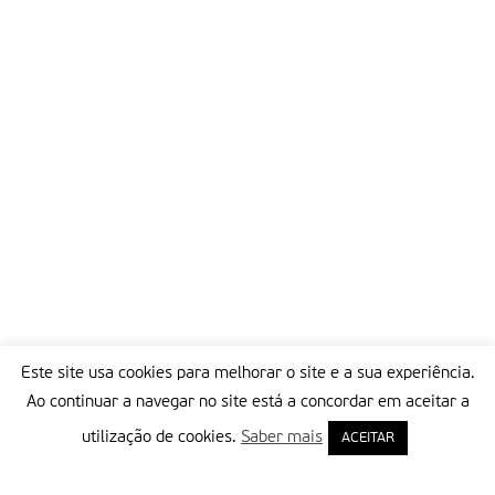
actividades. aí pode encontrar-se diversa informação sobre as
jornadas; textos relativos ao tema com questões para
discussão/reflexão; propostas de actividades para realizar a
nível local a sua preparação.
Para qualquer esclarecimento adicional contactar
redescobrircidadania@gmail.com
Partilhar isto:
Este site usa cookies para melhorar o site e a sua experiência.
Ao continuar a navegar no site está a concordar em aceitar a
utilização de cookies.
Saber mais
ACEITAR