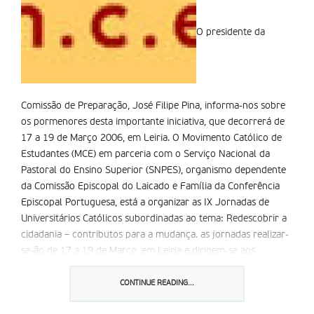
O presidente da
Comissão de Preparação, José Filipe Pina, informa-nos sobre
os pormenores desta importante iniciativa, que decorrerá de
17 a 19 de Março 2006, em Leiria. O Movimento Católico de
Estudantes (MCE) em parceria com o Serviço Nacional da
Pastoral do Ensino Superior (SNPES), organismo dependente
da Comissão Episcopal do Laicado e Família da Conferência
Episcopal Portuguesa, está a organizar as IX Jornadas de
Universitários Católicos subordinadas ao tema: Redescobrir a
cidadania – contributos para a mudança. as jornadas realizar-
se-ão de 17 a 19 de Março, em Leiria e dirigem-se aos
estudantes e também aos docentes do Ensino Superior de
todo o país.
CONTINUE READING...
as Jornadas de Universitários Católicos tiveram lugar