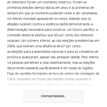
de Setembro foram um momento histórico. Foram as
primeiras eleições democráticas em anos e as primeiras de
sempre em que as mulheres puderam votar e ser candidatas.
Os líderes mundiais aplaudiram os votos, dizendo que os
afegãos lutaram contra a violência talibã demonstrando a
determinação necessária para construir um futuro pacífico. a
comissão eleitoral estimou que 50 por cento dos eleitores
votaram. Um número inferior ao das eleições presidenciais em
2004, que tiveram uma afluência de 67 por cento.
as eleições para a assembleia nacional e para os conselhos de
província avançaram, apesar das ameaças talibãs. Pelo menos
14 pessoas perderam a vida violentamente, mas as eleições
decorreram bastante pacificamente e em todas as regiões.
Filas de camiões formaram-se fora do centro de contagem de
Cabul, enquanto as tropas das Nações Unidas vigiavam a
estrada principal. Foram usadas 150 mil urnas de voto. a
contagem deve começar dentro de duas semanas.
Os talibãs tinham pedido aos eleitores que boicotassem as
CONTINUE READING...
eleições, mas não conseguiram pôr fim à preparação eleitoral,
apesar de meses de violência que tiraram a vida a mais de mil