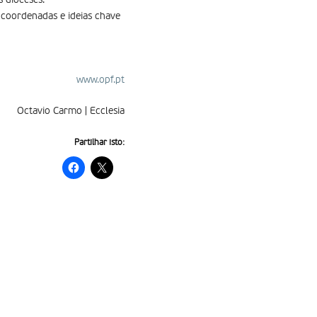
 dioceses.
coordenadas e ideias chave
www.opf.pt
Octavio Carmo | Ecclesia
Partilhar isto: