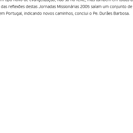
um tipo novo de evangelização, não só no ICNE, mas também em todas as
das reflexões destas Jornadas Missionárias 2005 saíam um conjunto de 
em Portugal, indicando novos caminhos, conclui o Pe. Durães Barbosa.