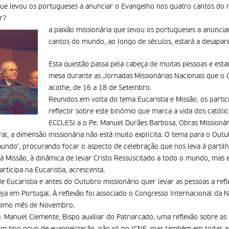
que levou os portugueses a anunciar o Evangelho nos quatro cantos do 
r?
a paixão missionária que levou os portugueses a anunci
cantos do mundo, ao longo de séculos, estará a desapar
Esta questão passa pela cabeça de muitas pessoas e esta
mesa durante as Jornadas Missionárias Nacionais que o 
acolhe, de 16 a 18 de Setembro.
Reunidos em volta do tema Eucaristia e Missão, os parti
reflectir sobre este binómio que marca a vida dos católi
ECCLESI a o Pe. Manuel Durães Barbosa, Obras Missionária
l, a dimensão missionária não está muito explícita. O tema para o Outub
undo’, procurando focar o aspecto de celebração que nos leva à partilha
a à Missão, à dinâmica de levar Cristo Ressuscitado a todo o mundo, mas
ticipa na Eucaristia, acrescenta.
 Eucaristia e antes do Outubro missionário quer levar as pessoas a refl
eja em Portugal. À reflexão foi associado o Congresso Internacional da 
óximo mês de Novembro.
D. Manuel Clemente, Bispo auxiliar do Patriarcado, uma reflexão sobre as