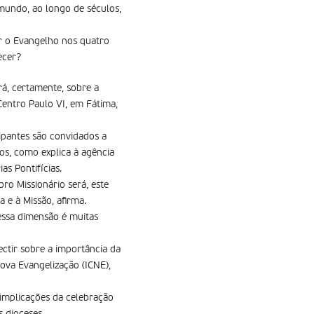
mundo, ao longo de séculos,
ar o Evangelho nos quatro
ecer?
rá, certamente, sobre a
Centro Paulo VI, em Fátima,
cipantes são convidados a
cos, como explica à agência
s Pontifícias.
ro Missionário será, este
 e à Missão, afirma.
 essa dimensão é muitas
ectir sobre a importância da
Nova Evangelização (ICNE),
 implicações da celebração