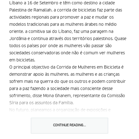
Líbano a 16 de Setembro e têm como destino a cidade
Palestina de Ramallah. a corrida de bicicletas faz parte das
actividades regionais para promover a paz e mudar os
modelos tradicionais para as mulheres árabes no médio
oriente. a comitiva sai do Líbano, faz uma paragem na
Jordânia e continua através dos territórios palestinos. Quase
todos os países por onde as mulheres vão passar são
sociedades conservadoras onde não é comum ver mulheres
em bicicletas.
O principal objectivo da Corrida de Mulheres em Bicicleta é
demonstrar apoio às mulheres. as mulheres e as crianças
sofrem mais na guerra do que os outros e podem contribuir
para a paz fazendo a sociedade mais consciente desse
sofrimento, disse Mona Ghanem, representante da Comissão
Síria para os assuntos da Família.
No futuro, planeamos a organização de exposições e
seminários para promover a aceitação dos outros e da
construção de líderes na nossa sociedade, acrescentou.
CONTINUE READING...
Leen Husary, coordenadora das relações públicas da
Companhia areeba, uma das organizadoras, afirma que o