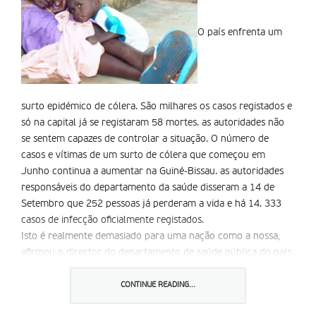
O país enfrenta um
surto epidémico de cólera. São milhares os casos registados e
só na capital já se registaram 58 mortes. as autoridades não
se sentem capazes de controlar a situação. O número de
casos e vítimas de um surto de cólera que começou em
Junho continua a aumentar na Guiné-Bissau. as autoridades
responsáveis do departamento da saúde disseram a 14 de
Setembro que 252 pessoas já perderam a vida e há 14. 333
casos de infecção oficialmente registados.
Isto é realmente demasiado para uma nação como a nossa,
afirmou o director do departamento de saúde pública do país
africano, com menos de 1,5 milhões de habitantes num
território de 36 mil quilómetros quadrados.
CONTINUE READING...
O responsável da saúde acrescentou que, desde o princípio da