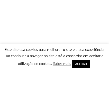
Este site usa cookies para melhorar o site e a sua experiência.
Ao continuar a navegar no site está a concordar em aceitar a
utilização de cookies.
Saber mais
ACEITAR
Delegação Portuguesa do Instituto Missionário da Consolata
Morada:
Rua Francisco Marto, 52, Apartado 5
2496-908 FÁTIMA