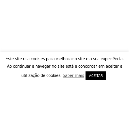
Este site usa cookies para melhorar o site e a sua experiência.
Ao continuar a navegar no site está a concordar em aceitar a
utilização de cookies.
Saber mais
ACEITAR
Delegação Portuguesa do Instituto Missionário da Consolata
Morada:
Rua Francisco Marto, 52, Apartado 5
2496-908 FÁTIMA