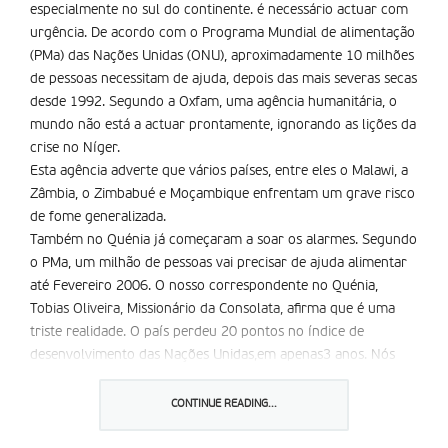
especialmente no sul do continente. é necessário actuar com
urgência. De acordo com o Programa Mundial de alimentação
(PMa) das Nações Unidas (ONU), aproximadamente 10 milhões
de pessoas necessitam de ajuda, depois das mais severas secas
desde 1992. Segundo a Oxfam, uma agência humanitária, o
mundo não está a actuar prontamente, ignorando as lições da
crise no Níger.
Esta agência adverte que vários países, entre eles o Malawi, a
Zâmbia, o Zimbabué e Moçambique enfrentam um grave risco
de fome generalizada.
Também no Quénia já começaram a soar os alarmes. Segundo
o PMa, um milhão de pessoas vai precisar de ajuda alimentar
até Fevereiro 2006. O nosso correspondente no Quénia,
Tobias Oliveira, Missionário da Consolata, afirma que é uma
triste realidade. O país perdeu 20 pontos no índice de
desenvolvimento das Nações Unidas,em apenas3 anos. Nós
aqui vemos as coisas andar por mau caminho, conclui.
CONTINUE READING...
Partilhar isto: