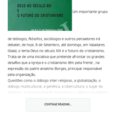
Um importante grupo
de teólogos, filósofos, sociólogos e outros pensadores irá
debater, de hoje, 8 de Setembro, até domingo, em Valadares
(Gaia), o tema Deus no século XXI e o futuro do cristianismo.
Trata-se de uma iniciativa que pretende afrontar os grandes
desafios que a Igreja e o cristianismo têm pela frente , na
expressão do padre anselmo Borges, principal responsável
pela organização.
Questões como o diálogo inter-religioso, a globalização, o
diálogo multicultural, a genética, a cibercultura, o lugar do
feminino, a descentralização da Igreja ou o diálogo ecuménico
são temas que o congresso abordará. O cristianismo e os
cristãos têm que assumir para si estes desafios , diz anselmo
CONTINUE READING...
Borges, que é também teólogo e professor de Filosofia na