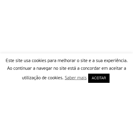
Este site usa cookies para melhorar o site e a sua experiência.
Ao continuar a navegar no site está a concordar em aceitar a
utilização de cookies.
Saber mais
ACEITAR
Delegação Portuguesa do Instituto Missionário da Consolata
Morada:
Rua Francisco Marto, 52, Apartado 5
2496-908 FÁTIMA