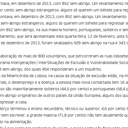
ontava, em dezembro de 2013, com 852 sem-abrigo. Um levantamento re
por cento sem-abrigo estrangeiros. alguns só querem um bilhete para reg
 contava, em dezembro de 2013, com 852 sem-abrigo. Um levantamento r
o sem-abrigo estrangeiros. alguns só querem um bilhete para regressar
om 852 sem-abrigo, na sua maioria homens, portugueses, solteiros e se
amento, que será apresentado esta quarta-feira, 12 de fevereiro, pela S
 de dezembro de 2013, foram sinalizados 509 sem-abrigo na rua e 343
olaboração de mais de 800 voluntários, que percorreram as ruas lisboeta
grama Intergerações | InterSituações de Exclusão e Vulnerabilidade Soci
 sem-abrigo, dos quais 454 responderam a um inquérito.
da Misericórdia de Lisboa, na causa da situação de exclusão estão, na m
ionais, o desemprego e a doença. a pessoa mais nova contactada tem 16 a
os são maioritariamente solteiros (44,5 por cento) e portugueses (58,4 p
em-abrigo originários de outros países da União Europeia, alguns dos 
regressar a casa.
erço terminou o ensino secundário, técnico ou superior, 4,6 por cento t
r nem escrever. a grande maioria (71,8 por cento) não tem atualmente 
io na alimentação.