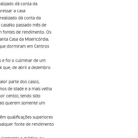
alizado dá conta da
ressar a casa
ealizado dá conta da
 a casaNo passado mês de
m fontes de rendimento. Os
anta Casa da Misericórdia.
 que dormiram em Centros
s e foi o culminar de um
al que, de abril a dezembro
aior parte dos casos,
nos de idade e a mais velha
or cento), tendo sido
quais querem somente um
êm qualificações superiores
qualquer fonte de rendimento