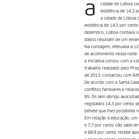
a
cidade de Lisboa c
existência de 14,3 
a cidade de Lisboa
existência de 14,3 por cent
dezembro, Lisboa contava c
dados resultam de um levant
Na contagem, efetuada a 12
de acolhimento nessa noite.
a iniciativa contou com a c
trabalho realizado pelo Pro
de 2013, contactou com 649
De acordo com a Santa Casa 
conflitos familiares e relac
85. Os sem-abrigo auscultad
registados 14,3 por cento s
bilhete que lhes possibilite 
Em relação à educação, um t
e 7,7 por cento não sabe le
e 68,9 por cento recebe apo