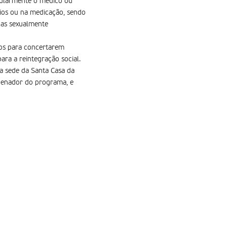
egularmente o médico ou
ios ou na medicação, sendo
ças sexualmente
dos para concertarem
ara a reintegração social.
na sede da Santa Casa da
ordenador do programa, e