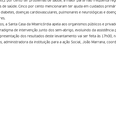
 45,2 por cento ter problemas de saúde, a maior parte não frequenta r
s de saúde. Cinco por cento mencionaram ter ajuda em cuidados primár
 diabetes, doenças cardiovasculares, pulmonares e neurológicas e doen
res.
dos, a Santa Casa da Misericórdia apela aos organismos públicos e priva
radigma de intervenção junto dos sem-abrigo, evoluindo da assistência p
presentação dos resultados deste levantamento vai ser feita às 17h00, 
das, administradora da instituição para a ação Social, João Marrana, co