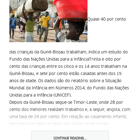
Quase 40 por cento
das crianças da Guiné-Bissau trabalham, indica um estudo do
Fundo das Nações Unidas para a InfânciaTrinta e oito por
cento das crianças entre os cinco e os 14 anos trabalham na
Guiné-Bissau, e sete por cento estão casadas antes dos 15
anos de idade. Os dados são do relatório sobre a Situação
Mundial da Infância em Números 2014, do Fundo das Nações
Unidas para a Infância (UNICEF).
Depois da Guiné-Bissau segue-se Timor-Leste, onde 28 por
cento dos menores realizam trabalhos e, a seguir, angola, com
uma taxa de 24 por cento. Em relação ao casamento infantil,
Moçambique lidera a tabela dos países onde se fala
português, com 14 por cento das crianças a casarem-se antes
dos 15 anos de idade. Quase um quarto dos menores
CONTINUE READING...