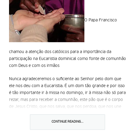
O Papa Francisco
chamou a atenção dos católicos para a importância da
participação na Eucaristia dominical como fonte de comunhão
com Deus e com os irmãos
Nunca agradeceremos o suficiente ao Senhor pelo dom que
ele nos deu com a Eucaristia. É um dom tão grande e por isso
é tão importante ir à missa no domingo, ir à missa não só para
rezar, mas para receber a comunhão, este pão que é o corpo
de Jesus Cristo, que nos salva, que nos perdoa, que nos une
ao Pai. É bonito fazer isto, disse o Papa na audiência geral
desta quarta-feira, dia 4 de Fevereiro. Por causa da chuva
CONTINUE READING...
abundante, os doentes tiveram que ser colocados na Sala de
encontros Paulo VI, por onde o Papa Francisco passou antes