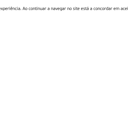
experiência. Ao continuar a navegar no site está a concordar em acei
Informações
P
QUEM SOMOS
ESTATUTO EDITORIAL
Em
FICHA TÉCNICA
LINKS
POLÍTICA DE PRIVACIDADE
CONTACTOS