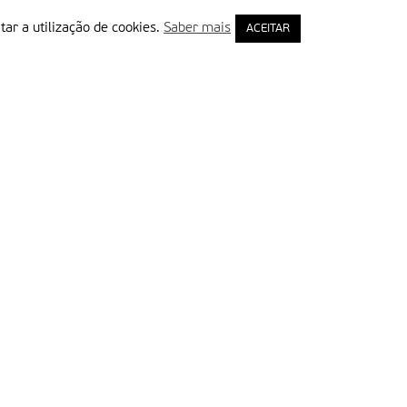
tar a utilização de cookies.
Saber mais
ACEITAR
rimeiro Nome
ail
Leia e aceite a Política de Privacidade