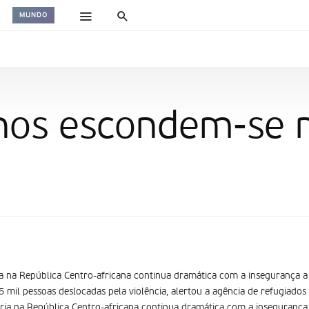
MUNDO
anos escondem-se 
a na República Centro-africana continua dramática com a insegurança a d
5 mil pessoas deslocadas pela violência, alertou a agência de refugiado
ria na República Centro-africana continua dramática com a insegurança a