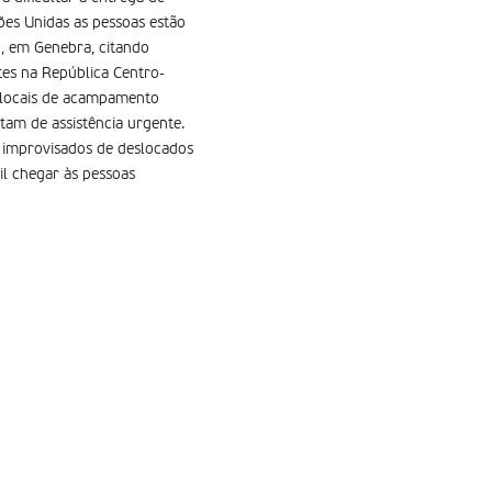
ões Unidas as pessoas estão
, em Genebra, citando
tes na República Centro-
s locais de acampamento
tam de assistência urgente.
s improvisados de deslocados
cil chegar às pessoas