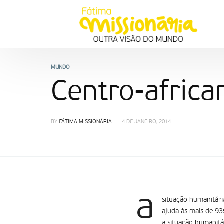
MUNDO
Centro-afric
BY
FÁTIMA MISSIONÁRIA
4 DE JANEIRO, 2014
a
situação humanitári
ajuda às mais de 93
a situação humanitá