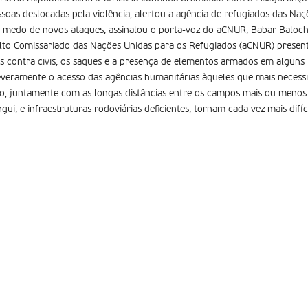
ssoas deslocadas pela violência, alertou a agência de refugiados das Naç
 medo de novos ataques, assinalou o porta-voz do aCNUR, Babar Baloch
alto Comissariado das Nações Unidas para os Refugiados (aCNUR) presen
dos contra civis, os saques e a presença de elementos armados em algun
everamente o acesso das agências humanitárias àqueles que mais necessi
ão, juntamente com as longas distâncias entre os campos mais ou meno
ngui, e infraestruturas rodoviárias deficientes, tornam cada vez mais difí