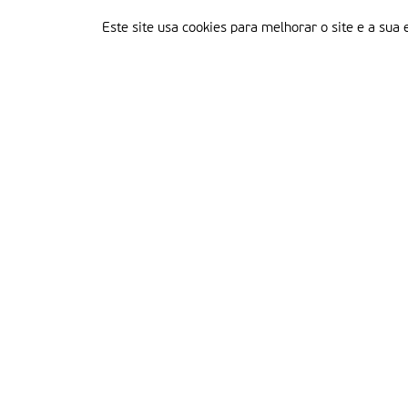
Este site usa cookies para melhorar o site e a sua 
Delegação Portuguesa do Instituto Missionário da Consolata
Morada:
Rua Francisco Marto, 52, Apartado 5
2496-908 FÁTIMA
Tel.:
249 539 430 / 249 539 460
Emails.:
redacao@fatimamissionaria.pt /
assinaturas@fatimamissionaria.pt