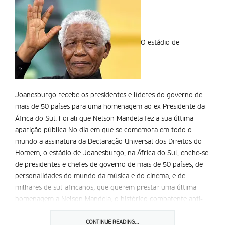
O estádio de
Joanesburgo recebe os presidentes e líderes do governo de
mais de 50 países para uma homenagem ao ex-Presidente da
África do Sul. Foi ali que Nelson Mandela fez a sua última
aparição pública No dia em que se comemora em todo o
mundo a assinatura da Declaração Universal dos Direitos do
Homem, o estádio de Joanesburgo, na África do Sul, enche-se
de presidentes e chefes de governo de mais de 50 países, de
personalidades do mundo da música e do cinema, e de
milhares de sul-africanos, que querem prestar uma última
homenagem a Nelson Mandela, o histórico combatente anti-
apartheid. Foi ali que o ex-Presidente sul-africano apareceu
em público pela última vez, em 2010, durante a final do
CONTINUE READING...