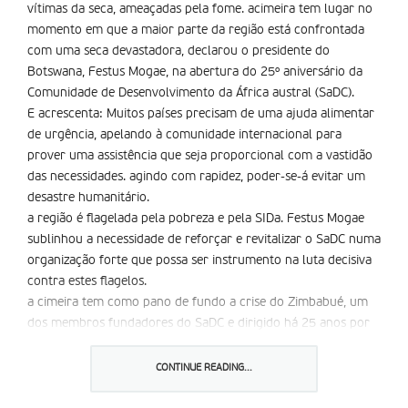
vítimas da seca, ameaçadas pela fome. acimeira tem lugar no
momento em que a maior parte da região está confrontada
com uma seca devastadora, declarou o presidente do
Botswana, Festus Mogae, na abertura do 25º aniversário da
Comunidade de Desenvolvimento da África austral (SaDC).
E acrescenta: Muitos países precisam de uma ajuda alimentar
de urgência, apelando à comunidade internacional para
prover uma assistência que seja proporcional com a vastidão
das necessidades. agindo com rapidez, poder-se-á evitar um
desastre humanitário.
a região é flagelada pela pobreza e pela SIDa. Festus Mogae
sublinhou a necessidade de reforçar e revitalizar o SaDC numa
organização forte que possa ser instrumento na luta decisiva
contra estes flagelos.
a cimeira tem como pano de fundo a crise do Zimbabué, um
dos membros fundadores do SaDC e dirigido há 25 anos por
Robert Mugabe, acusado de violar os direitos fundamentais,
de ter falsificado as eleições e de conduzir o país à ruína. O
CONTINUE READING...
ex-presidente moçambicano, Joaquim Chissano, foi
mandatado pela União africana de tentar instaurar o diálogo