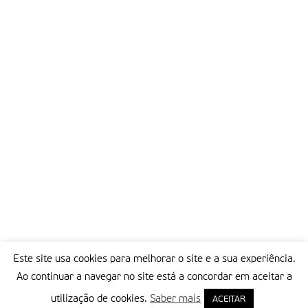
viciados em jogos online. a sua capacidade mental registou
índices menores que a de estudantes menos expostos a este
tipo de jogos. Uma das conclusões a que se chegou é de que
muitos dos viciados em jogos online mais tarde se tornarão
viciados em apostas ilegais. ao mesmo tempo, este tipo de
vício pode levar ao aumento de problemas mentais, do crime,
e à redução da produtividade. É neste contexto que decorre o
debate sobre a imposição de regras mais severas do controle
do jogo online, as quais incluem também penalidades maiores
a quem o pratica.
Partilhar isto:
Este site usa cookies para melhorar o site e a sua experiência.
Ao continuar a navegar no site está a concordar em aceitar a
utilização de cookies.
Saber mais
ACEITAR