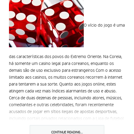
O ví­cio do jogo é uma
das características dos povos do Extremo Oriente. Na Coreia,
há somente um casino legal para coreanos, enquanto os
demais são de uso exclusivo para estrangeiros Com o acesso
limitado aos casinos, os muitos coreanos recorrem à internet
para tentarem a sua sorte. Quanto aos jogos online, estes
atingem cada vez mais índices alarmantes de uso e abuso.
Cerca de duas dezenas de pessoas, incluindo atores, músicos,
comediantes e outras celebridades, foram recentemente
acusados de jogar em sítios ilegais de apostas desportivas,
incluindo portais privados relacionados com a Liga de futebol
inglesa. Este é apenas um exemplo do quanto as apostas
ilegais permeiam a sociedade coreana. Estimativas do governo
CONTINUE READING...