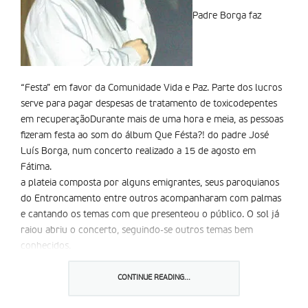
Padre Borga faz
“Festa” em favor da Comunidade Vida e Paz. Parte dos lucros
serve para pagar despesas de tratamento de toxicodepentes
em recuperaçãoDurante mais de uma hora e meia, as pessoas
fizeram festa ao som do álbum Que Fésta?! do padre José
Luís Borga, num concerto realizado a 15 de agosto em
Fátima.
a plateia composta por alguns emigrantes, seus paroquianos
do Entroncamento entre outros acompanharam com palmas
e cantando os temas com que presenteou o público. O sol já
raiou abriu o concerto, seguindo-se outros temas bem
conhecidos.
Esta festa pensada pelo padre cantor, habitual presença na
Praça da alegria, da RTP1, era dedicada aos emigrantes.
CONTINUE READING...
Dezenas de pessoas assistiram ao concerto do padre Borga e