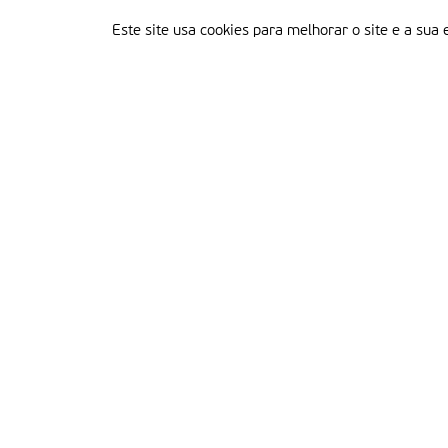
Este site usa cookies para melhorar o site e a sua 
Delegação Portuguesa do Instituto Missionário da Consolata
Morada:
Rua Francisco Marto, 52, Apartado 5
2496-908 FÁTIMA
Tel.:
249 539 430 / 249 539 460
Emails.:
redacao@fatimamissionaria.pt /
assinaturas@fatimamissionaria.pt