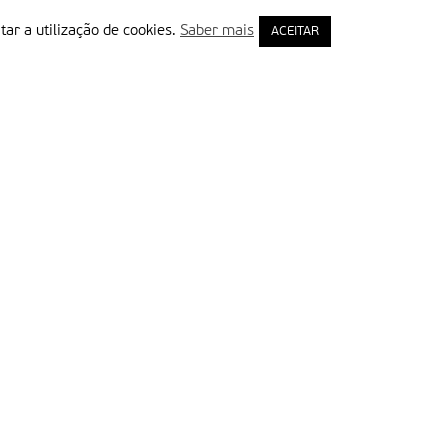
tar a utilização de cookies.
Saber mais
ACEITAR
rimeiro Nome
ail
Leia e aceite a Política de Privacidade