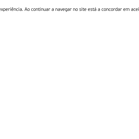
experiência. Ao continuar a navegar no site está a concordar em acei
Informações
P
QUEM SOMOS
ESTATUTO EDITORIAL
Em
FICHA TÉCNICA
LINKS
POLÍTICA DE PRIVACIDADE
CONTACTOS