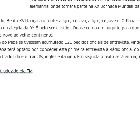
alemanha, onde tomará parte na XX Jornada Mundial da 
ado, Bento XVI lançara o mote: a Igreja é viva, a Igreja é jovem. O Papa 
ndo na alegria da fé: É belo ser cristão!. Quase como um augúrio para qu
o novo ao velho continente.
a do Papa se tivessem acumulado 121 pedidos oficiais de entrevista, vindo
pa terá optado por conceder esta primeira entrevista à Rádio oficial do
 traduzida em francês, inglês e italiano. Em seguida o texto será entreg
, traduzido ela FM