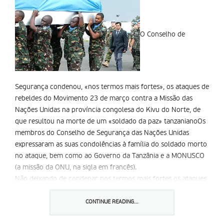
O Conselho de
Segurança condenou, «nos termos mais fortes», os ataques de
rebeldes do Movimento 23 de março contra a Missão das
Nações Unidas na província congolesa do Kivu do Norte, de
que resultou na morte de um «soldado da paz» tanzanianoOs
membros do Conselho de Segurança das Nações Unidas
expressaram as suas condolências à família do soldado morto
no ataque, bem como ao Governo da Tanzânia e a MONUSCO
(a missão da ONU, na sigla em francês).
Não deixando de condenar nos termos mais fortes os ataques
de que foi alvo a MONUSCO, perpetrados pelo movimento
rebelde M23, os membros do Conselho de Segurança também
CONTINUE READING...
pediram que o governo da República Democrática do Congo