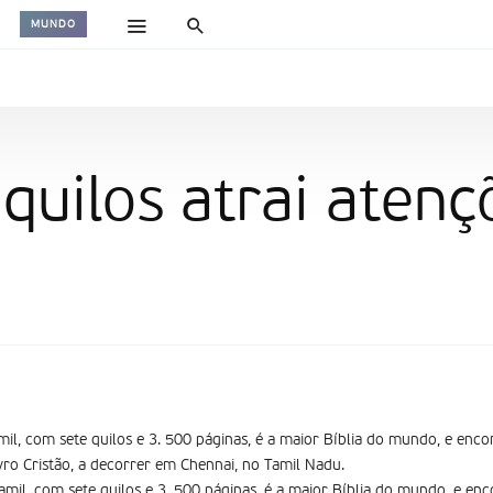
MUNDO
 quilos atrai atenç
mil, com sete quilos e 3. 500 páginas, é a maior Bíblia do mundo, e enco
vro Cristão, a decorrer em Chennai, no Tamil Nadu.
amil, com sete quilos e 3. 500 páginas, é a maior Bíblia do mundo, e enc