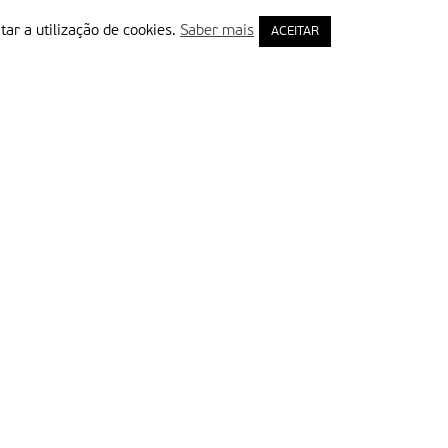
tar a utilização de cookies.
Saber mais
ACEITAR
rimeiro Nome
ail
Leia e aceite a Política de Privacidade