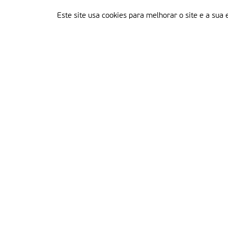
Este site usa cookies para melhorar o site e a sua 
Delegação Portuguesa do Instituto Missionário da Consolata
Morada:
Rua Francisco Marto, 52, Apartado 5
2496-908 FÁTIMA
Tel.:
249 539 430 / 249 539 460
Emails.:
redacao@fatimamissionaria.pt /
assinaturas@fatimamissionaria.pt