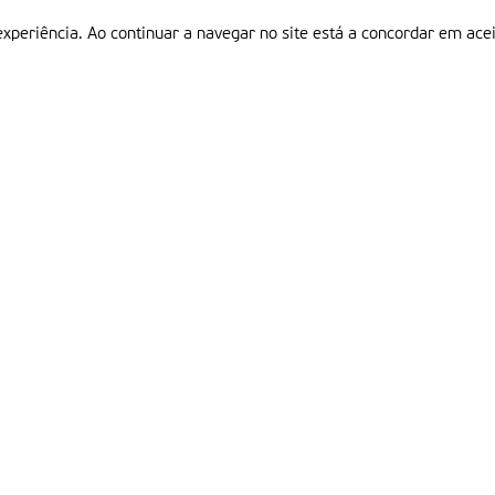
experiência. Ao continuar a navegar no site está a concordar em acei
Informações
P
QUEM SOMOS
ESTATUTO EDITORIAL
Em
FICHA TÉCNICA
LINKS
POLÍTICA DE PRIVACIDADE
CONTACTOS