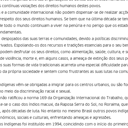
 contínuas violações dos direitos humanos destes povos.
s e a comunidade internacional não podem dispensar-se de realizar acç
espeito dos seus direitos humanos. Se bem que na última década se ten
de todo o mundo continuam a viver na penúria e no perigo que os esta
undamentais.
despojados das suas terras e comunidades, devido a políticas discrimina
ivados. Espoliando-os dos recursos e tradições essenciais para o seu be
podem desfrutar os seus direitos, como alimentação, saúde, cultura, e s
 de violência, morte e, em alguns casos, a ameaça de extinção dos seus p
s suas formas de vida tradicionais acarreta uma especial dificuldade pa
o da própria sociedade e sentem como frustrantes as suas lutas na co
ndígenas vêm-se obrigadas a imigrar para os centros urbanos, ou são fo
no meio da discriminação racial e sexual.
a não ratificou a norma 169 da Organização Internacional do Trabalho, 
nale-se o caso dos índios macuxi, da Raposa Serra do Sol, no Roraima, q
ais, após décadas de luta. No entanto no mesmo Brasil outros povos indí
nómicos, sociais e culturais, enfrentando ameaças e agressões.
os Indígenas foi instituído em 1994, coincidindo com o início do primei