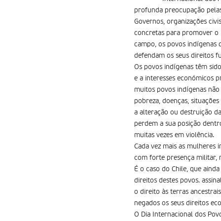
profunda preocupação pelas
Governos, organizações civi
concretas para promover o r
campo, os povos indígenas 
defendam os seus direitos f
Os povos indígenas têm sido 
e a interesses económicos pr
muitos povos indígenas não 
pobreza, doenças, situações
a alteração ou destruição da
perdem a sua posição dentr
muitas vezes em violência.
Cada vez mais as mulheres i
com forte presença militar, 
É o caso do Chile, que aind
direitos destes povos. assi
o direito às terras ancestr
negados os seus direitos eco
O Dia Internacional dos Pov