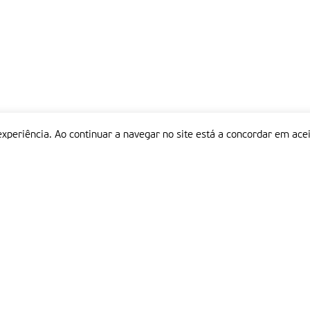
experiência. Ao continuar a navegar no site está a concordar em acei
Informações
P
QUEM SOMOS
ESTATUTO EDITORIAL
Em
FICHA TÉCNICA
LINKS
POLÍTICA DE PRIVACIDADE