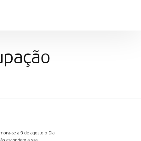
upação
mora-se a 9 de agosto o Dia
 não escondem a sua