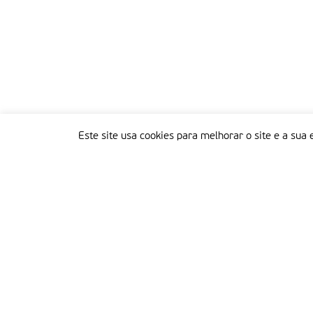
Este site usa cookies para melhorar o site e a sua 
Delegação Portuguesa do Instituto Missionário da Consolata
Morada:
Rua Francisco Marto, 52, Apartado 5
2496-908 FÁTIMA