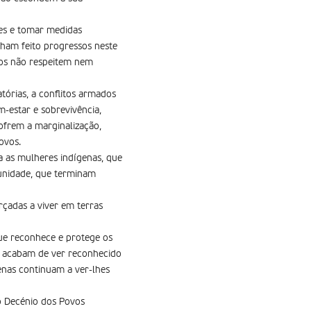
ões e tomar medidas
ham feito progressos neste
dos não respeitem nem
tórias, a conflitos armados
m-estar e sobrevivência,
ofrem a marginalização,
ovos.
ra as mulheres indígenas, que
munidade, que terminam
rçadas a viver em terras
que reconhece e protege os
ue acabam de ver reconhecido
genas continuam a ver-lhes
ro Decénio dos Povos