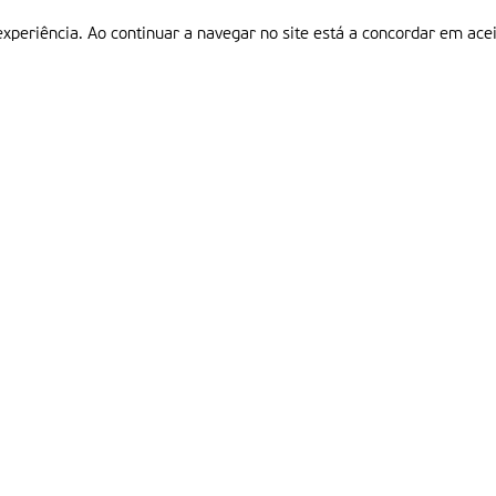
experiência. Ao continuar a navegar no site está a concordar em acei
Informações
P
QUEM SOMOS
ESTATUTO EDITORIAL
Em
FICHA TÉCNICA
LINKS
POLÍTICA DE PRIVACIDADE
CONTACTOS