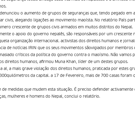
nos.
aI) denunciou o aumento de grupos de seguranças que, tendo pegado em 
ar civis, alegando ligações ao movimento maoísta. No relatório País parti
mero crescente de grupos civis armados em muitos distritos do Nepal.
amente o apoio do governo nepalês, são responsáveis por um crescente 
uela organização internacional. activistas dos direitos humanos e jornali
ncia de notícias IRIN que os seus movimentos sãovigiados por membros 
asiado críticos da política do governo contra o maoísmo. Não vamos
 os direitos humanos, afirmou Muna Khan, líder de um destes grupos.
a aI, a mais grave violação dos direitos humanos, praticada por estes g
300quilómetros da capital. a 17 de Fevereiro, mais de 700 casas foram
 de medidas que mudem esta situação. É preciso defender activamente 
ças, mulheres e homens do Nepal, conclui o relatório.