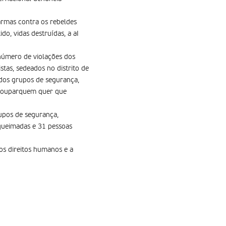
armas contra os rebeldes
do, vidas destruídas, a aI
número de violações dos
stas, sedeados no distrito de
dos grupos de segurança,
 pouparquem quer que
rupos de segurança,
 queimadas e 31 pessoas
os direitos humanos e a