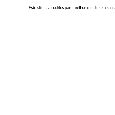
Este site usa cookies para melhorar o site e a sua 
Delegação Portuguesa do Instituto Missionário da Consolata
Morada:
Rua Francisco Marto, 52, Apartado 5
2496-908 FÁTIMA
Tel.:
249 539 430 / 249 539 460
Emails.:
redacao@fatimamissionaria.pt /
assinaturas@fatimamissionaria.pt