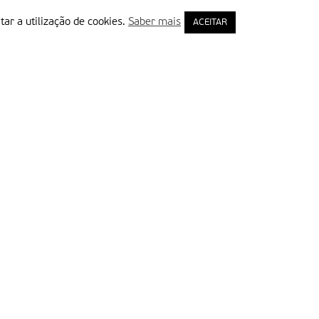
tar a utilização de cookies.
Saber mais
ACEITAR
rimeiro Nome
ail
Leia e aceite a Política de Privacidade