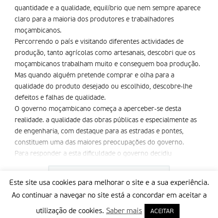
quantidade e a qualidade, equilí­brio que nem sempre aparece
claro para a maioria dos produtores e trabalhadores
moçambicanos.
Percorrendo o país e visitando diferentes actividades de
produção, tanto agrícolas como artesanais, descobri que os
moçambicanos trabalham muito e conseguem boa produção.
Mas quando alguém pretende comprar e olha para a
qualidade do produto desejado ou escolhido, descobre-lhe
defeitos e falhas de qualidade.
O governo moçambicano começa a aperceber-se desta
realidade. a qualidade das obras públicas e especialmente as
de engenharia, com destaque para as estradas e pontes,
constituem uma das maiores preocupações do governo.
Para responder a esta dificuldade o governo decidiu
implementar o laboratório de engenharia civil de
Moçambique. a instituição vai ter a função de proceder a uma
CONTINUE READING...
Este site usa cookies para melhorar o site e a sua experiência.
fiscalização independente sobre todos os empreendimentos
Ao continuar a navegar no site está a concordar em aceitar a
públicos realizados e a realizar, em tudo o território nacional.
assim como se manifesta interesse pela fiscalização da
utilização de cookies.
Saber mais
ACEITAR