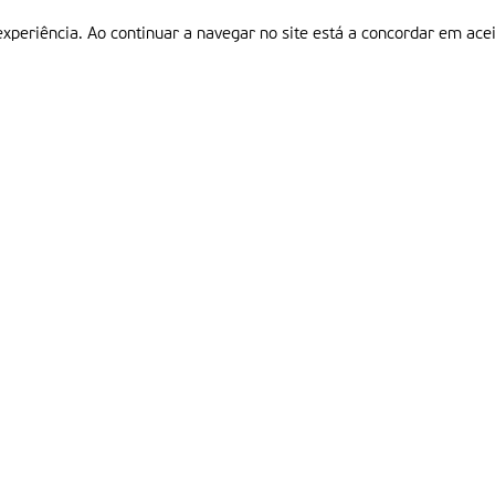
experiência. Ao continuar a navegar no site está a concordar em acei
Informações
P
QUEM SOMOS
ESTATUTO EDITORIAL
Em
FICHA TÉCNICA
LINKS
POLÍTICA DE PRIVACIDADE
CONTACTOS