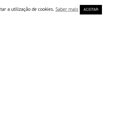
tar a utilização de cookies.
Saber mais
ACEITAR
rimeiro Nome
ail
Leia e aceite a Política de Privacidade