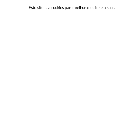
Este site usa cookies para melhorar o site e a sua 
Delegação Portuguesa do Instituto Missionário da Consolata
Morada:
Rua Francisco Marto, 52, Apartado 5
2496-908 FÁTIMA
Tel.:
249 539 430 / 249 539 460
Emails.:
redacao@fatimamissionaria.pt /
assinaturas@fatimamissionaria.pt