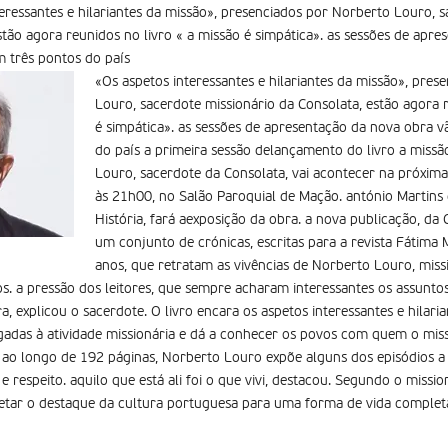
teressantes e hilariantes da missão», presenciados por Norberto Louro, 
stão agora reunidos no livro « a missão é simpática». as sessões de apr
 três pontos do país
«Os aspetos interessantes e hilariantes da missão», pre
Louro, sacerdote missionário da Consolata, estão agora r
é simpática». as sessões de apresentação da nova obra 
do país a primeira sessão delançamento do livro a missã
Louro, sacerdote da Consolata, vai acontecer na próxima 
às 21h00, no Salão Paroquial de Mação. antónio Martins 
História, fará aexposição da obra. a nova publicação, da 
um conjunto de crónicas, escritas para a revista Fátima 
anos, que retratam as vivências de Norberto Louro, mis
 a pressão dos leitores, que sempre acharam interessantes os assuntos
, explicou o sacerdote. O livro encara os aspetos interessantes e hilaria
ligadas à atividade missionária e dá a conhecer os povos com quem o mis
o longo de 192 páginas, Norberto Louro expõe alguns dos episódios a 
 e respeito. aquilo que está ali foi o que vivi, destacou. Segundo o missio
tetar o destaque da cultura portuguesa para uma forma de vida complet