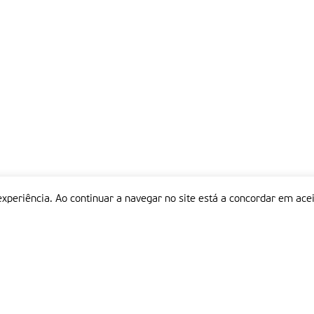
experiência. Ao continuar a navegar no site está a concordar em acei
Informações
P
QUEM SOMOS
ESTATUTO EDITORIAL