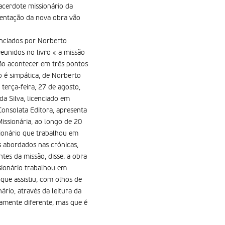
sacerdote missionário da
esentação da nova obra vão
senciados por Norberto
eunidos no livro « a missão
vão acontecer em três pontos
o é simpática, de Norberto
terça-feira, 27 de agosto,
da Silva, licenciado em
Consolata Editora, apresenta
Missionária, ao longo de 20
sionário que trabalhou em
 abordados nas crónicas,
ntes da missão, disse. a obra
sionário trabalhou em
que assistiu, com olhos de
nário, através da leitura da
amente diferente, mas que é