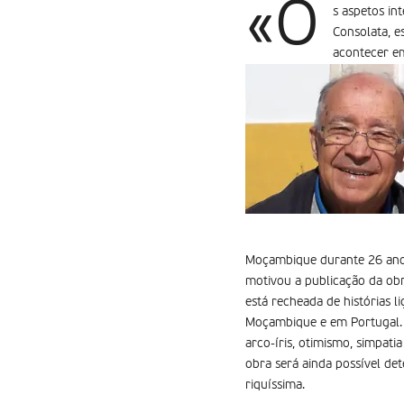
«O
s aspetos in
Consolata, e
acontecer em
Moçambique durante 26 anos.
motivou a publicação da obra
está recheada de histórias 
Moçambique e em Portugal. a
arco-íris, otimismo, simpatia
obra será ainda possível de
riquíssima.