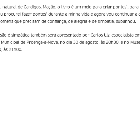
, natural de Cardigos, Mação, o livro é um meio para criar pontes’, pa
u procurei fazer pontes’ durante a minha vida e agora vou continuar a c
ens que precisam de confiança, de alegria e de simpatia, sublinhou.
ssão é simpática também será apresentado por Carlos Liz, especialista 
ia Municipal de Proença-a-Nova, no dia 30 de agosto, às 20h30, e no Muse
o, às 21h00.