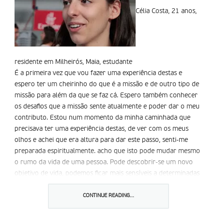
Célia Costa, 21 anos,
residente em Milheirós, Maia, estudante
É a primeira vez que vou fazer uma experiência destas e
espero ter um cheirinho do que é a missão e de outro tipo de
missão para além da que se faz cá. Espero também conhecer
os desafios que a missão sente atualmente e poder dar o meu
contributo. Estou num momento da minha caminhada que
precisava ter uma experiência destas, de ver com os meus
olhos e achei que era altura para dar este passo, senti-me
preparada espiritualmente. acho que isto pode mudar mesmo
o rumo da vida de uma pessoa. Pode descobrir-se um novo
objetivo de vida, podemos ficar mais sensíveis a determinadas
questões, mesmo a nível da nossa sociedade, podemos
conhecer realmente o que é a crise nestes países. Não criei
CONTINUE READING...
grandes expectativas porque vamos para uma realidade tão