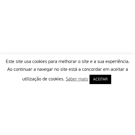
Este site usa cookies para melhorar o site e a sua experiência.
Ao continuar a navegar no site está a concordar em aceitar a
utilização de cookies.
Saber mais
ACEITAR
Delegação Portuguesa do Instituto Missionário da Consolata
Morada:
Rua Francisco Marto, 52, Apartado 5
2496-908 FÁTIMA