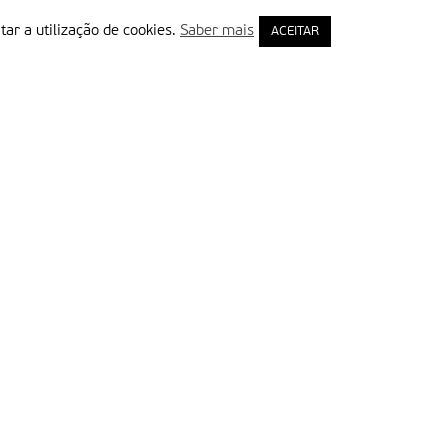
tar a utilização de cookies.
Saber mais
ACEITAR
rimeiro Nome
ail
Leia e aceite a Política de Privacidade