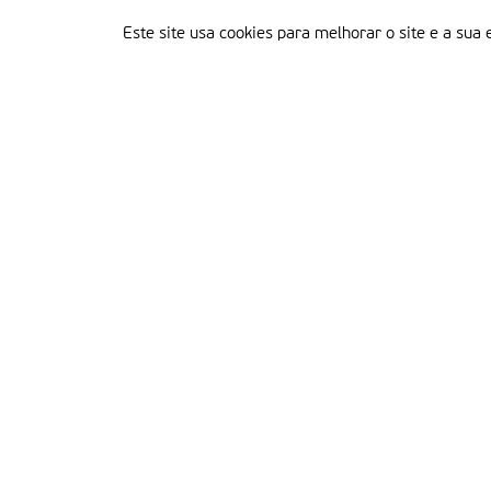
Este site usa cookies para melhorar o site e a sua 
Delegação Portuguesa do Instituto Missionário da Consolata
Morada:
Rua Francisco Marto, 52, Apartado 5
2496-908 FÁTIMA
Tel.:
249 539 430 / 249 539 460
Emails.:
redacao@fatimamissionaria.pt /
assinaturas@fatimamissionaria.pt