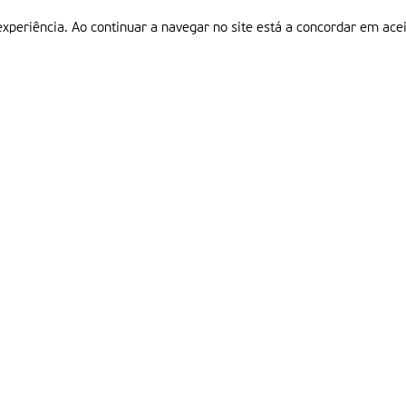
experiência. Ao continuar a navegar no site está a concordar em acei
Informações
P
QUEM SOMOS
ESTATUTO EDITORIAL
Em
FICHA TÉCNICA
LINKS
POLÍTICA DE PRIVACIDADE
CONTACTOS