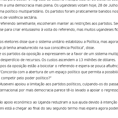
sam a uma democracia mais plena. Os ugandeses votam hoje, 28 de Julh
ma político multipartidário. Os partidos foram praticamente banidos no
s de violência sectária.
eferendo semelhante, escolheram manter as restrições aos partidos. Se
-se para criar entusiasmo à volta do referendo, mas muitos ugandeses 
 eleitores disse que o sistema unitário estabilizou a Política, mas ago
 já tenha amadurecido na sua consciência Política”, disse.
os partidos da oposição a expressarem-se a favor de um sistema multip
esperdí­cio de recursos. Os custos ascendem a 13 milhões de dólares.
upos da oposição estão a boicotar o referendo e espera-se pouca afluênc
“Concorda com a abertura de um espaço político que permita a possibil
 competir pelo poder político?”
Museveni apoiou a limitação aos partidos políticos, culpando-os do passa
nternacional por mais democracia parece tê-lo levado a apoiar o regress
ão apoio económico ao Uganda reduziram a sua ajuda devido à intenção d
eni está a chegar ao final do seu segundo termo mas espera agora poder