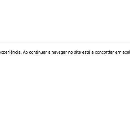
experiência. Ao continuar a navegar no site está a concordar em acei
Informações
P
QUEM SOMOS
ESTATUTO EDITORIAL
Em
FICHA TÉCNICA
LINKS
POLÍTICA DE PRIVACIDADE