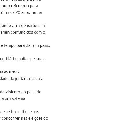
o, num referendo para
s últimos 20 anos, numa
gundo a imprensa local a
ficaram confundidos com o
ra é tempo para dar um passo
artidário muitas pessoas
ia às urnas.
idade de juntar-se a uma
do violento do país. No
o a um sistema
e retirar o limite aos
 concorrer nas eleições do