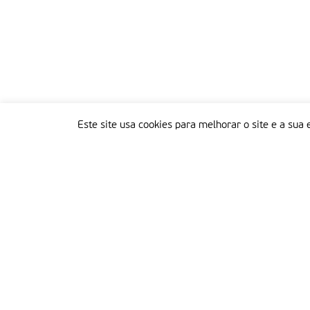
Este site usa cookies para melhorar o site e a sua 
Delegação Portuguesa do Instituto Missionário da Consolata
Morada:
Rua Francisco Marto, 52, Apartado 5
2496-908 FÁTIMA