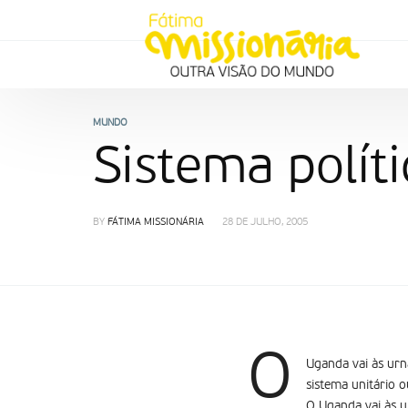
MUNDO
Sistema polít
BY
FÁTIMA MISSIONÁRIA
28 DE JULHO, 2005
O
Uganda vai às urn
sistema unitário 
O Uganda vai às u