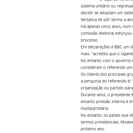
sistema unitário ou regres
decidir se adoptam um siste
tentativa de pôr termo a ano
Há apenas cinco anos, num r
comissão eleitoral esforçou
processo.
Em declarações à BBC um dos
mais. “acredito que o Uganda
No entanto com o governo e 
consideram o referendo um d
Os líderes dos principais gr
a pergunta do referendo é: 
organização ou partido para
Durante anos, o presidente 
entanto pressão interna e i
multipartidário.
No entanto, os países que d
termos presidenciais. Musev
próximo ano.