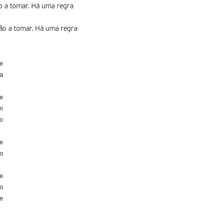
o a tomar. Há uma regra
ão a tomar. Há uma regra
e
ra
e
m
o
e
o
e
do
e