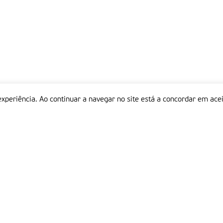
experiência. Ao continuar a navegar no site está a concordar em acei
Informações
P
QUEM SOMOS
ESTATUTO EDITORIAL
Em
FICHA TÉCNICA
LINKS
POLÍTICA DE PRIVACIDADE