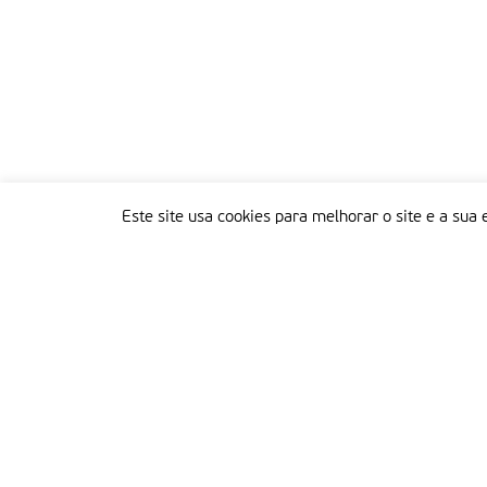
Este site usa cookies para melhorar o site e a sua 
Delegação Portuguesa do Instituto Missionário da Consolata
Morada:
Rua Francisco Marto, 52, Apartado 5
2496-908 FÁTIMA