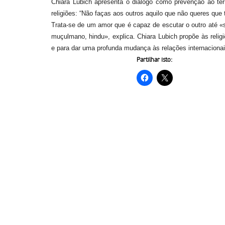
Chiara Lubich apresenta o diálogo como prevenção ao te
religiões: “Não faças aos outros aquilo que não queres que t
Trata-se de um amor que é capaz de escutar o outro até «se
muçulmano, hindu», explica. Chiara Lubich propõe às religi
e para dar uma profunda mudança às relações internacionai
Partilhar isto: