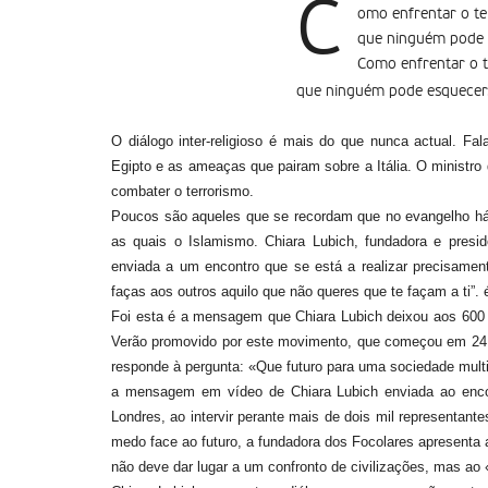
C
omo enfrentar o te
que ninguém pode 
Como enfrentar o t
que ninguém pode esquecer
O diálogo inter-religioso é mais do que nunca actual. 
Egipto e as ameaças que pairam sobre a Itália. O ministro
combater o terrorismo.
Poucos são aqueles que se recordam que no evangelho há u
as quais o Islamismo. Chiara Lubich, fundadora e pre
enviada a um encontro que se está a realizar precisament
faças aos outros aquilo que não queres que te façam a ti”. 
Foi esta é a mensagem que Chiara Lubich deixou aos 600 p
Verão promovido por este movimento, que começou em 24 d
responde à pergunta: «Que futuro para uma sociedade multicu
a mensagem em vídeo de Chiara Lubich enviada ao encon
Londres, ao intervir perante mais de dois mil representante
medo face ao futuro, a fundadora dos Focolares apresent
não deve dar lugar a um confronto de civilizações, mas a