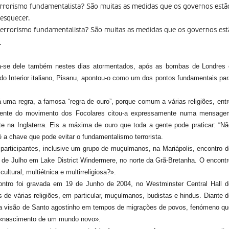
rrorismo fundamentalista? São muitas as medidas que os governos estã
esquecer.
errorismo fundamentalista? São muitas as medidas que os governos est
.
Fala-se dele também nestes dias atormentados, após as bombas de Londres 
 do Interior italiano, Pisanu, apontou-o como um dos pontos fundamentais pa
ma regra, a famosa “regra de ouro”, porque comum a várias religiões, entr
sidente do movimento dos Focolares citou-a expressamente numa mensage
e na Inglaterra. Eis a máxima de ouro que toda a gente pode praticar: “Nã
é a chave que pode evitar o fundamentalismo terrorista.
articipantes, inclusive um grupo de muçulmanos, na Mariápolis, encontro d
e Julho em Lake District Windermere, no norte da Grã-Bretanha. O encontr
ltural, multiétnica e multirreligiosa?».
tro foi gravada em 19 de Junho de 2004, no Westminster Central Hall d
s de várias religiões, em particular, muçulmanos, budistas e hindus. Diante 
a a visão de Santo agostinho em tempos de migrações de povos, fenómeno qu
o «nascimento de um mundo novo».