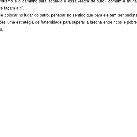
rrorismo e o caminho para actuá-lo é essa «regra de ouro» comum a muita
e façam a ti”.
 colocar no lugar do outro, penetrar no sentido que para ele tem ser budist
ões uma estratégia de fraternidade para superar a brecha entre ricos e pobr
s.