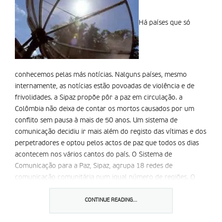
Há países que só
conhecemos pelas más notícias. Nalguns países, mesmo
internamente, as notícias estão povoadas de violência e de
frivolidades. a Sipaz propõe pôr a paz em circulação. a
Colômbia não deixa de contar os mortos causados por um
conflito sem pausa à mais de 50 anos. Um sistema de
comunicação decidiu ir mais além do registo das vítimas e dos
perpetradores e optou pelos actos de paz que todos os dias
acontecem nos vários cantos do país. O Sistema de
Comunicação para a Paz, Sipaz, agrupa 18 redes de
comunicação comunitária num igual número de regiões. O
seu objectivo é gerar informação a partir de processos sociais.
Uma guerra arrasa-nos e a outra apaga-nos, explica Maurício
CONTINUE READING...
Beltrán, coordenador da Sipaz, ao referir-se à frequente