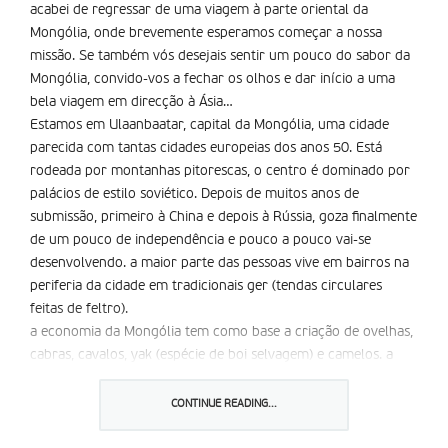
acabei de regressar de uma viagem à parte oriental da
Mongólia, onde brevemente esperamos começar a nossa
missão. Se também vós desejais sentir um pouco do sabor da
Mongólia, convido-vos a fechar os olhos e dar início a uma
bela viagem em direcção à Ásia…
Estamos em Ulaanbaatar, capital da Mongólia, uma cidade
parecida com tantas cidades europeias dos anos 50. Está
rodeada por montanhas pitorescas, o centro é dominado por
palácios de estilo soviético. Depois de muitos anos de
submissão, primeiro à China e depois à Rússia, goza finalmente
de um pouco de independência e pouco a pouco vai-se
desenvolvendo. a maior parte das pessoas vive em bairros na
periferia da cidade em tradicionais ger (tendas circulares
feitas de feltro).
a economia da Mongólia tem como base a criação de ovelhas,
cabras, cavalos, yak (espécie de boi selvagem) e camelos. a
criação de gado é a actividade preferida nas vastas pradarias,
enquanto o clima rí­gido e seco torna a agricultura impossível.
CONTINUE READING...
O Inverno dura praticamente oito meses e a temperatura
desce aos 40º negativos. é impossível descrever o frio que se