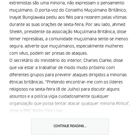
extremistas são uma minoria, não expressam o pensamento
muçulmano. O porta-voz do Conselho Muçulmano Britânico,
Inayat Bunglawala pediu aos fiéis para rezarem pelas vítimas
durante as suas orações de sexta-feira. Por seu lado, ahmed
Sheikh, presidente da associação Muçulmana Britânica, disse
temer represálias, a comunidade muçulmana sente-se menos
segura. adverte que muçulmanos, especialmente mulheres
com véus, podem ser presas de ataques.
O secretário do ministério do interior, Charles Clarke, disse
que vai estar a trabalhar de modo muito próximo com
diferentes grupos para prevenir ataques dirigidos a minorias
étnicas britânicas. “Pretendo encontrar-me com os líderes
religiosos na sexta-feira (8 de Julho) para discutir alguns
assuntos e a polícia vigia cuidadosamente qualquer
organização que possa tentar atacar qualquer minoria étnica”,
disse à BBC Rádio Five Live.
O editor de notícias muçulmano ahmed Versi, realça que uma
das maiores áreas muçulmanas de Londres, na zona de
CONTINUE READING...
aldgate, foi atingida. Sheikh disse que a boa relação entre a
comunidade muçulmana e o governo está ameaçada. ” a