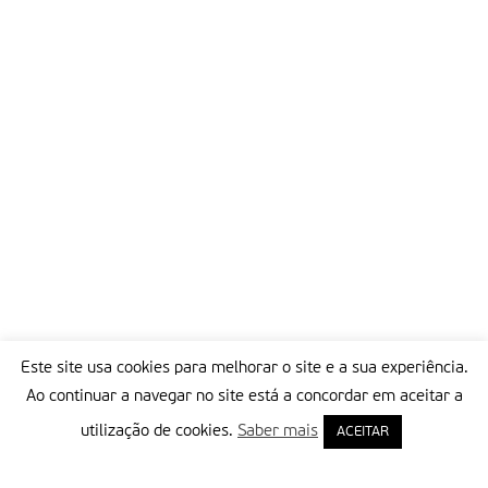
acontecimento como este as pessoas primeiro têm medo, e
depois ficam revoltadas. Há muita especulação. Estamos
determinados a manter a união das diferentes fés”.
Partilhar isto:
Este site usa cookies para melhorar o site e a sua experiência.
Ao continuar a navegar no site está a concordar em aceitar a
utilização de cookies.
Saber mais
ACEITAR