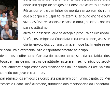
onde um grupo de amigos da Consolata assentou arraiais 
Férias por entre caminhos de montanha, ao som do rumor
que o corpo e o Espírito relaxam. O ar puro enche e puri
vivo das árvores absorve e sacia o olhar, os cimos dos 
para o altí­ssimo.
além do descanso, que se deseja e procura de um modo
Verão, os amigos da Consolata recuperam energias espirit
diária, envolvidos por um clima, em que facilmente se es
 por cada um é oferecida livre e espontaneamente ao grupo.
dade que os acolhe numa Cartuxa do mesmo nome, situada nas faldas dos 
ugar, a mais de mil metros de altitude, instalaram-se, no início do sécu
o. actualmente propriedade dos Missionários da Consolata, a Cartuxa es
ncorrido por jovens e adultos.
 paradisí­aco, os amigos da Consolata passaram por Turim, capital do Pi
crescer o Beato José allamano, fundador dos missionários da Consolata