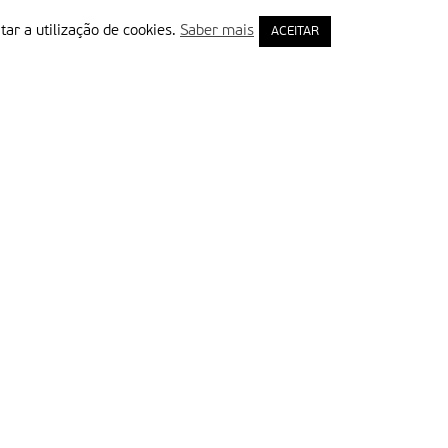
tar a utilização de cookies.
Saber mais
ACEITAR
rimeiro Nome
ail
Leia e aceite a Política de Privacidade