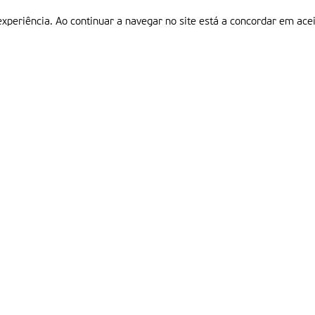
experiência. Ao continuar a navegar no site está a concordar em acei
Informações
P
QUEM SOMOS
ESTATUTO EDITORIAL
Em
FICHA TÉCNICA
LINKS
POLÍTICA DE PRIVACIDADE
CONTACTOS