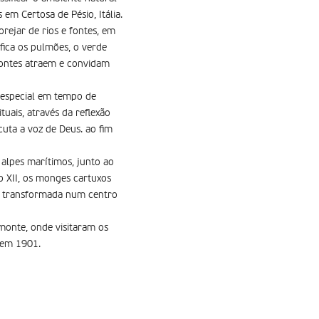
em Certosa de Pésio, Itália.
ejar de rios e fontes, em
fica os pulmões, o verde
montes atraem e convidam
 especial em tempo de
uais, através da reflexão
cuta a voz de Deus. ao fim
alpes marí­timos, junto ao
lo XII, os monges cartuxos
tá transformada num centro
emonte, onde visitaram os
 em 1901.