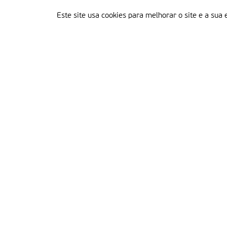
Este site usa cookies para melhorar o site e a sua 
Delegação Portuguesa do Instituto Missionário da Consolata
Morada:
Rua Francisco Marto, 52, Apartado 5
2496-908 FÁTIMA
Tel.:
249 539 430 / 249 539 460
Emails.:
redacao@fatimamissionaria.pt /
assinaturas@fatimamissionaria.pt